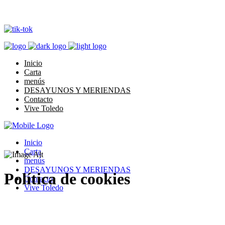
Inicio
Carta
menús
DESAYUNOS Y MERIENDAS
Contacto
Vive Toledo
Inicio
Carta
menús
DESAYUNOS Y MERIENDAS
Política de cookies
Contacto
Vive Toledo