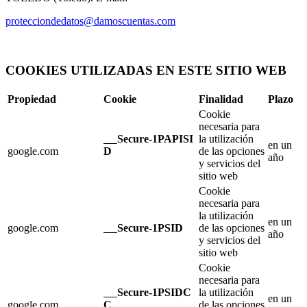
protecciondedatos@damoscuentas.com
COOKIES UTILIZADAS EN ESTE SITIO WEB
Propiedad
Cookie
Finalidad
Plazo
Cookie
necesaria para
Secure-1PAPISI
la utilización
en un
google.com
D
de las opciones
año
y servicios del
sitio web
Cookie
necesaria para
la utilización
en un
google.com
Secure-1PSID
de las opciones
año
y servicios del
sitio web
Cookie
necesaria para
Secure-1PSIDC
la utilización
en un
google.com
C
de las opciones