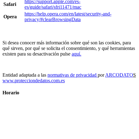
https://support.apple.com/es-
Safari
es/guide/safari/sfri11471/mac
https://help.opera.com/en/latest/security-and-
Opera
privacy/#clearBrowsingData
Si desea conocer más información sobre qué son las cookies, para
qué sirven, por qué se solicita el consentimiento, y qué herramientas
existen para su desactivación pulse
aquí.
Entidad adaptada a las
normativas de privacidad
por
ARCODATO
S
www.protecciondedatos.com.es
Horario
Lunes
10:00 – 22:30
Martes
10:00 – 22:30
Miercoles
10:00 – 22:30