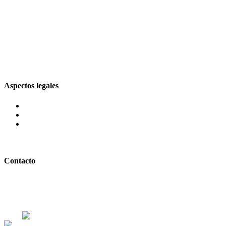
Jueves
10:00 – 22:30
Viernes
10:00 – 23:30
Sábado
10:00 – 23:30
Domingo
10:00 – 22:30
Aspectos legales
Aviso legal
Política de privacidad
Política de cookies
Panel Cookies
Contacto
925 484 086
611 038 306
P.º Federico García Lorca, 3a, 45007 Toledo