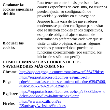
Para tener un control más preciso de las
Gestionar las
cookies específicas de cada sitio, los usuarios
cookies específicas
pueden ajustar su configuración de
del sitio
privacidad y cookies en el navegador.
Aunque la mayoría de los navegadores
modernos se pueden configurar para evitar
que se instalen cookies en los dispositivos,
eso puede obligar al ajuste manual de
determinadas preferencias cada vez que se
Bloquear
las
visite un sitio o página. Además, algunos
cookies
servicios y características pueden no
funcionar correctamente (por ejemplo, los
inicios de sesión con perfil).
CÓMO ELIMINAR LAS COOKIES DE LOS
NAVEGADORES MÁS COMUNES
Chrome
http://support.google.com/chrome/answer/95647?hl=es
https://support.microsoft.com/es-es/microsoft-
Edge
edge/eliminar-las-cookies-en-microsoft-edge-63947406-
40ac-c3b8-57b9-2a946a29ae09
https://support.microsoft.com/es-es/help/278835/how-to-
Explorer
delete-cookie-files-in-internet-explorer
https://www.mozilla.org/es-
Firefox
ES/privacy/websites/#cookies