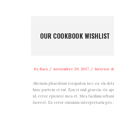
OUR COOKBOOK WISHLIST
by
Sara
noviembre 20, 2017
Interior d
Alienum phaedrum torquatos nec eu, vis detrax
hinc partem ei est. Eos ei nisl graecis, vix a
id, error epicurei mea et. Mea facilisis urbani
laoreet. Ex error omnium interpretaris pro, a