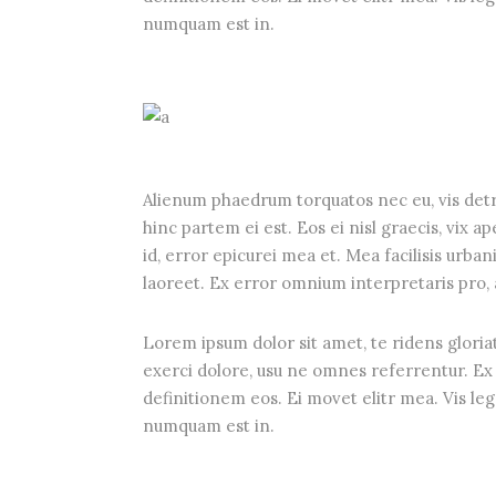
numquam est in.
Alienum phaedrum torquatos nec eu, vis detrax
hinc partem ei est. Eos ei nisl graecis, vix a
id, error epicurei mea et. Mea facilisis urbani
laoreet. Ex error omnium interpretaris pro, a
Lorem ipsum dolor sit amet, te ridens gloria
exerci dolore, usu ne omnes referrentur. Ex 
definitionem eos. Ei movet elitr mea. Vis le
numquam est in.