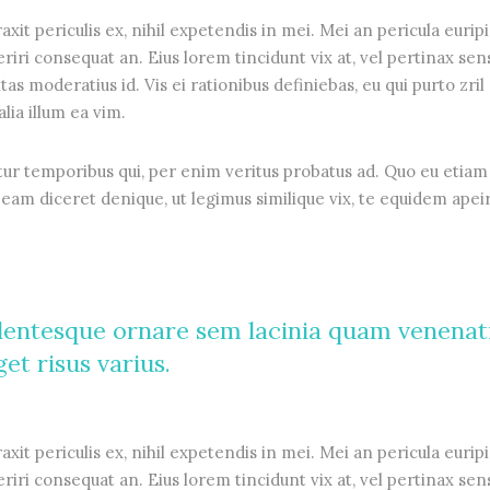
it periculis ex, nihil expetendis in mei. Mei an pericula euripi
periri consequat an. Eius lorem tincidunt vix at, vel pertinax sen
tas moderatius id. Vis ei rationibus definiebas, eu qui purto zril
lia illum ea vim.
tur temporibus qui, per enim veritus probatus ad. Quo eu etiam
eam diceret denique, ut legimus similique vix, te equidem apei
lentesque ornare sem lacinia quam venenat
et risus varius.
it periculis ex, nihil expetendis in mei. Mei an pericula euripi
periri consequat an. Eius lorem tincidunt vix at, vel pertinax sen