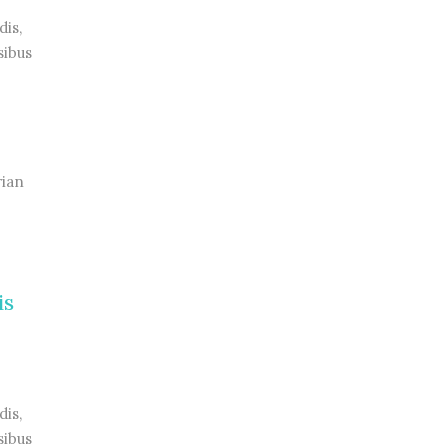
dis,
sibus
rian
is
dis,
sibus