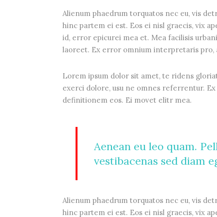
Alienum phaedrum torquatos nec eu, vis detrax
hinc partem ei est. Eos ei nisl graecis, vix a
id, error epicurei mea et. Mea facilisis urbani
laoreet. Ex error omnium interpretaris pro, a
Lorem ipsum dolor sit amet, te ridens gloria
exerci dolore, usu ne omnes referrentur. Ex 
definitionem eos. Ei movet elitr mea.
Aenean eu leo quam. Pel
vestibacenas sed diam eg
Alienum phaedrum torquatos nec eu, vis detrax
hinc partem ei est. Eos ei nisl graecis, vix a