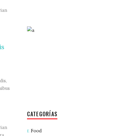
rian
is
dis,
sibus
CATEGORÍAS
rian
Food
ra