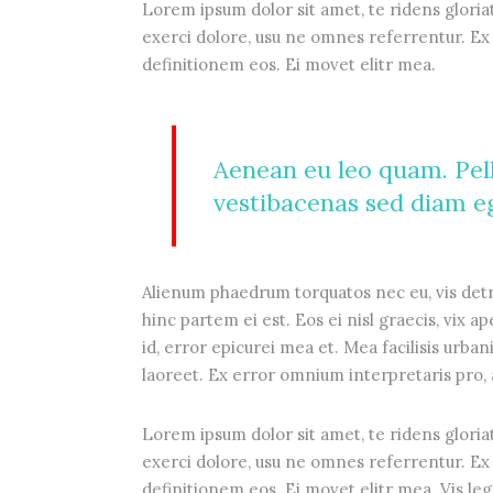
Lorem ipsum dolor sit amet, te ridens gloria
exerci dolore, usu ne omnes referrentur. Ex 
definitionem eos. Ei movet elitr mea.
Aenean eu leo quam. Pel
vestibacenas sed diam eg
Alienum phaedrum torquatos nec eu, vis detrax
hinc partem ei est. Eos ei nisl graecis, vix a
id, error epicurei mea et. Mea facilisis urbani
laoreet. Ex error omnium interpretaris pro, a
Lorem ipsum dolor sit amet, te ridens gloria
exerci dolore, usu ne omnes referrentur. Ex 
definitionem eos. Ei movet elitr mea. Vis le