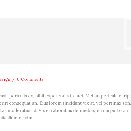
esign
0 Comments
it periculis ex, nihil expetendis in mei. Mei an pericula euripi
periri consequat an. Eius lorem tincidunt vix at, vel pertinax sen
tas moderatius id. Vis ei rationibus definiebas, eu qui purto zril
lia illum ea vim.