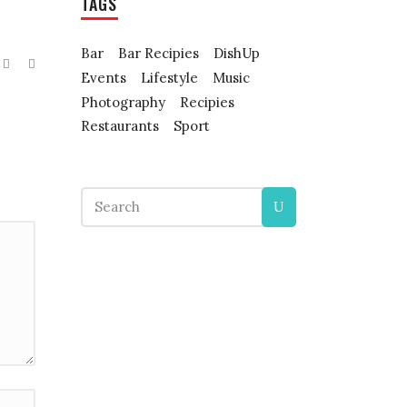
TAGS
Bar
Bar Recipies
DishUp
Events
Lifestyle
Music
Photography
Recipies
Restaurants
Sport
Search
for: