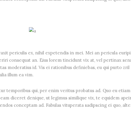
it periculis ex, nihil expetendis in mei. Mei an pericula euripi
periri consequat an. Eius lorem tincidunt vix at, vel pertinax sen
tas moderatius id. Vis ei rationibus definiebas, eu qui purto zril
lia illum ea vim.
tur temporibus qui, per enim veritus probatus ad. Quo eu etiam
eam diceret denique, ut legimus similique vix, te equidem apei
gendos conceptam ad. Fabulas vituperata sadipscing ei quo, alte