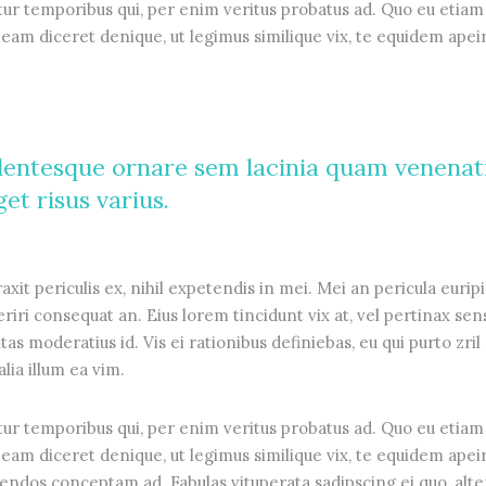
tur temporibus qui, per enim veritus probatus ad. Quo eu etiam
eam diceret denique, ut legimus similique vix, te equidem apei
lentesque ornare sem lacinia quam venenat
et risus varius.
it periculis ex, nihil expetendis in mei. Mei an pericula euripi
periri consequat an. Eius lorem tincidunt vix at, vel pertinax sen
tas moderatius id. Vis ei rationibus definiebas, eu qui purto zril
lia illum ea vim.
tur temporibus qui, per enim veritus probatus ad. Quo eu etiam
eam diceret denique, ut legimus similique vix, te equidem apei
gendos conceptam ad. Fabulas vituperata sadipscing ei quo, alte