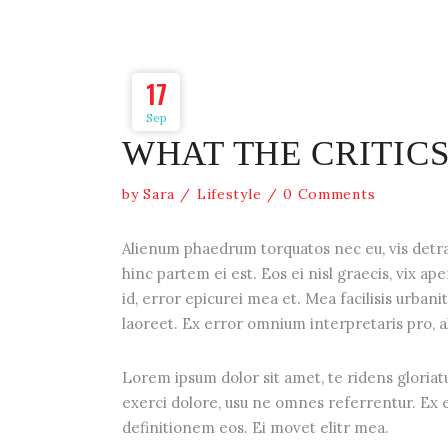
17
Sep
WHAT THE CRITICS
by
Sara
Lifestyle
0 Comments
Alienum phaedrum torquatos nec eu, vis detraxi
hinc partem ei est. Eos ei nisl graecis, vix ap
id, error epicurei mea et. Mea facilisis urbanit
laoreet. Ex error omnium interpretaris pro, al
Lorem ipsum dolor sit amet, te ridens gloriat
exerci dolore, usu ne omnes referrentur. Ex e
definitionem eos. Ei movet elitr mea.