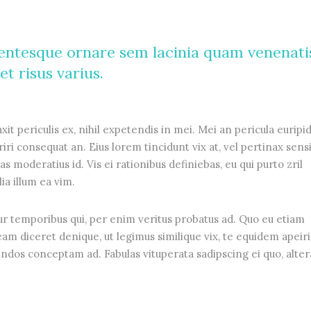
entesque ornare sem lacinia quam venenati
t risus varius.
t periculis ex, nihil expetendis in mei. Mei an pericula euripid
eriri consequat an. Eius lorem tincidunt vix at, vel pertinax sens
as moderatius id. Vis ei rationibus definiebas, eu qui purto zril
ia illum ea vim.
ur temporibus qui, per enim veritus probatus ad. Quo eu etiam
am diceret denique, ut legimus similique vix, te equidem apeir
endos conceptam ad. Fabulas vituperata sadipscing ei quo, alter