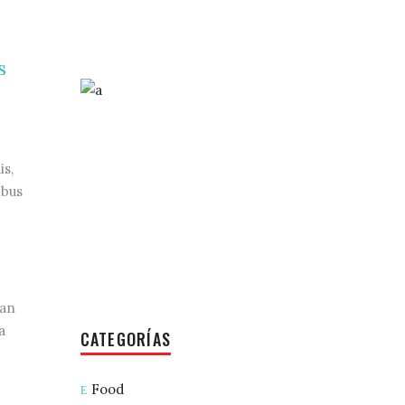
s
is,
ibus
ian
a
CATEGORÍAS
Food