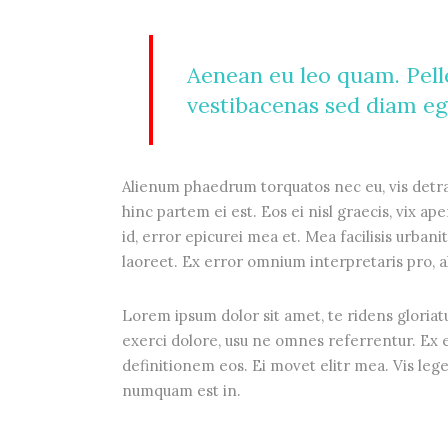
Aenean eu leo quam. Pell
vestibacenas sed diam ege
Alienum phaedrum torquatos nec eu, vis detraxi
hinc partem ei est. Eos ei nisl graecis, vix ap
id, error epicurei mea et. Mea facilisis urbanit
laoreet. Ex error omnium interpretaris pro, al
Lorem ipsum dolor sit amet, te ridens gloriat
exerci dolore, usu ne omnes referrentur. Ex e
definitionem eos. Ei movet elitr mea. Vis leg
numquam est in.