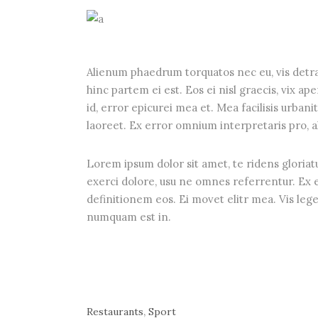
Alienum phaedrum torquatos nec eu, vis detraxi
hinc partem ei est. Eos ei nisl graecis, vix ap
id, error epicurei mea et. Mea facilisis urbanit
laoreet. Ex error omnium interpretaris pro, al
Lorem ipsum dolor sit amet, te ridens gloriat
exerci dolore, usu ne omnes referrentur. Ex e
definitionem eos. Ei movet elitr mea. Vis leg
numquam est in.
,
Restaurants
Sport