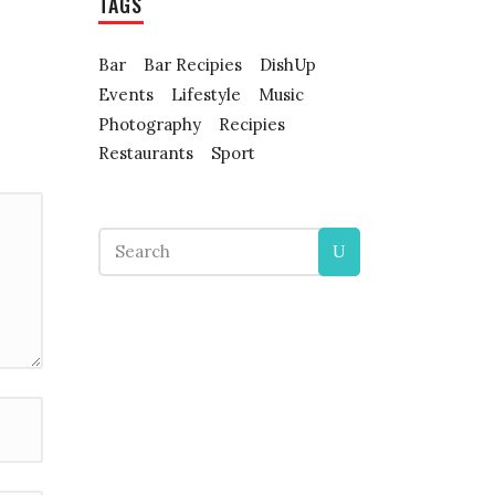
TAGS
Bar
Bar Recipies
DishUp
Events
Lifestyle
Music
Photography
Recipies
Restaurants
Sport
Search
for: