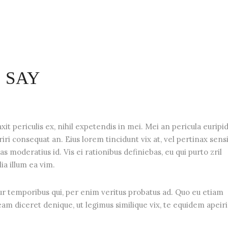
 SAY
t periculis ex, nihil expetendis in mei. Mei an pericula euripid
eriri consequat an. Eius lorem tincidunt vix at, vel pertinax sens
as moderatius id. Vis ei rationibus definiebas, eu qui purto zril
ia illum ea vim.
ur temporibus qui, per enim veritus probatus ad. Quo eu etiam
am diceret denique, ut legimus similique vix, te equidem apeir