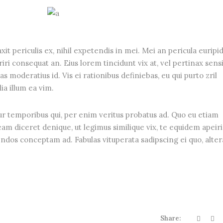
t periculis ex, nihil expetendis in mei. Mei an pericula euripid
eriri consequat an. Eius lorem tincidunt vix at, vel pertinax sens
as moderatius id. Vis ei rationibus definiebas, eu qui purto zril
ia illum ea vim.
ur temporibus qui, per enim veritus probatus ad. Quo eu etiam
am diceret denique, ut legimus similique vix, te equidem apeir
endos conceptam ad. Fabulas vituperata sadipscing ei quo, alter
Share: